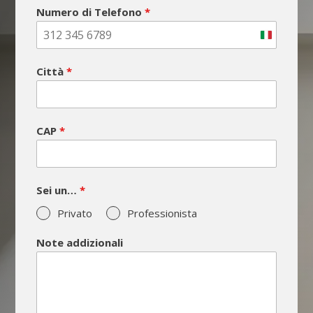
Numero di Telefono
*
I
t
Città
*
a
l
y
CAP
*
+
3
9
Sei un…
*
Privato
Professionista
Note addizionali