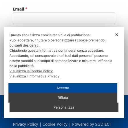
Email
*
Consenso
*
✕
Questo sito utilizza cookie tecnici e di profilazione.
Acconsento al trattamento dei miei dati personali
Puoi accettare, rifiutare o personalizzare i cookie premendo i
in conformità con l’
informativa sulla privacy
pulsanti desiderati.
Chiudendo questa informativa continuerai senza accettare.
Accettando, sei consapevole che i tuoi dati personali possono
ISCRIVITI
essere raccolti allo scopo di personalizzare e misurare l'efficacia
della pubblicità.
Visualizza la Cookie Policy
Visualizza l'Informativa Privacy
Accetta
Rifiuta
Copyright 2026 COVER SRL - P.IVA 11223930014
Personalizza
Privacy Policy
|
Cookie Policy
| Powered by
SGDIECI